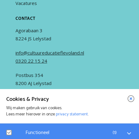
Vacatures
CONTACT
Agorabaan 3
8224 JS Lelystad
info@cultuureducatieflevoland.nl
0320 22 15 24
Postbus 354
8200 AJ Lelystad
Cookies & Privacy
Wij maken gebruik van cookies.
Lees meer hierover in onze
privacy statement
.
IN OPDRACHT VAN
Functioneel
(
1
)