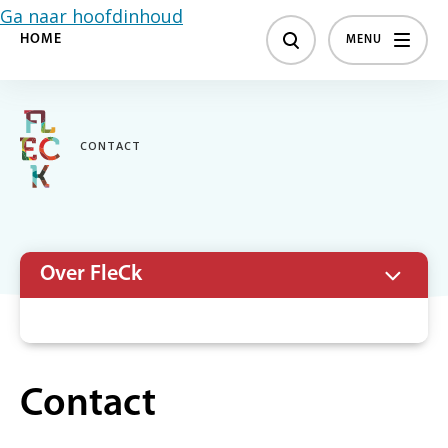
Ga naar hoofdinhoud
HOME
MENU
CONTACT
Over FleCk
Ons team
Contact
Contact