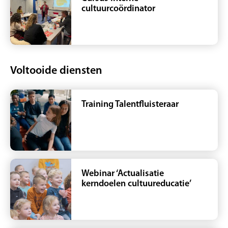
cultuurcoördinator
Voltooide diensten
Training Talentfluisteraar
Webinar ‘Actualisatie
kerndoelen cultuureducatie’