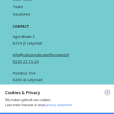
Team
Vacatures
CONTACT
Agorabaan 3
8224 JS Lelystad
info@cultuureducatieflevoland.nl
0320 22 15 24
Postbus 354
8200 AJ Lelystad
Cookies & Privacy
Wij maken gebruik van cookies.
Lees meer hierover in onze
privacy statement
.
IN OPDRACHT VAN