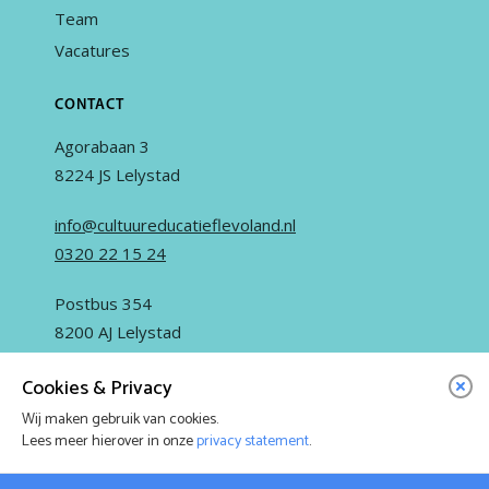
Team
Vacatures
CONTACT
Agorabaan 3
8224 JS Lelystad
info@cultuureducatieflevoland.nl
0320 22 15 24
Postbus 354
8200 AJ Lelystad
Cookies & Privacy
Wij maken gebruik van cookies.
Lees meer hierover in onze
privacy statement
.
IN OPDRACHT VAN