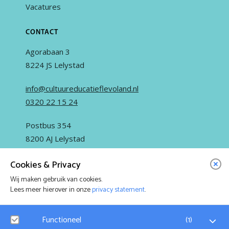
Vacatures
CONTACT
Agorabaan 3
8224 JS Lelystad
info@cultuureducatieflevoland.nl
0320 22 15 24
Postbus 354
8200 AJ Lelystad
Cookies & Privacy
Wij maken gebruik van cookies.
Lees meer hierover in onze
privacy statement
.
IN OPDRACHT VAN
Functioneel
(
1
)