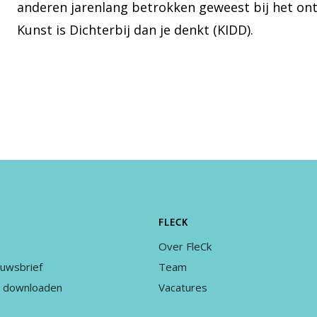
anderen jarenlang betrokken geweest bij het ontw
Kunst is Dichterbij dan je denkt (KIDD).
FLECK
Over FleCk
euwsbrief
Team
k downloaden
Vacatures