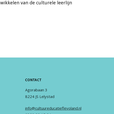
ikkelen van de culturele leerlijn
CONTACT
Agorabaan 3
8224 JS Lelystad
info@cultuureducatieflevoland.nl