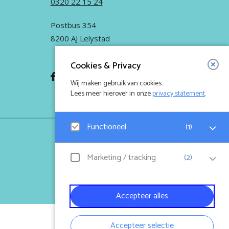
0320 22 15 24
Postbus 354
8200 AJ Lelystad
Cookies & Privacy
Wij maken gebruik van cookies.
Lees meer hierover in onze
privacy statement
.
Functioneel
(
1
)
FleCK is onderdeel van Stichting
De Kubus
.
Google Analytics
Marketing / tracking
(
2
)
Bezoekersstatistieken, websitebezoek en gebruik wordt
gemeten en gebruikersgegevens worden (anoniem)
verzameld.
YouTube
Accepteer alles
Klikgedrag, bekeken video’s en aangepaste voorkeuren
worden verzameld. Bezoekersinformatie en
gebruikersgedrag wordt gebruikt voor advertenties.
Accepteer selectie
Design & code by
Eagerly