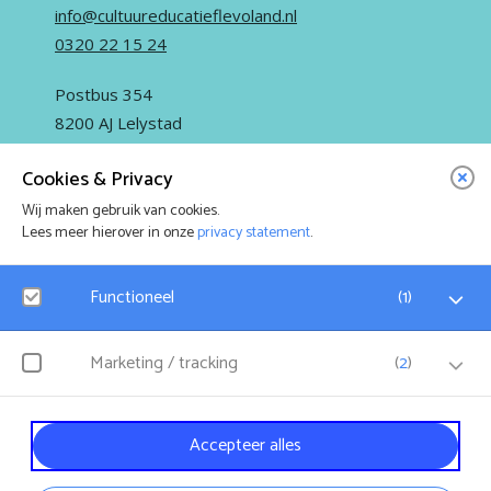
info@cultuureducatieflevoland.nl
0320 22 15 24
Postbus 354
8200 AJ Lelystad
Cookies & Privacy
Wij maken gebruik van cookies.
Lees meer hierover in onze
privacy statement
.
IN OPDRACHT VAN
Functioneel
(
1
)
Google Analytics
Marketing / tracking
(
2
)
Bezoekersstatistieken, websitebezoek en gebruik wordt gemeten en
FleCK is onderdeel van Stichting
De Kubus
.
gebruikersgegevens worden (anoniem) verzameld.
YouTube
Accepteer alles
Klikgedrag, bekeken video’s en aangepaste voorkeuren worden verzameld.
Bezoekersinformatie en gebruikersgedrag wordt gebruikt voor advertenties.
Algemene voorwaarden
Disclaimer